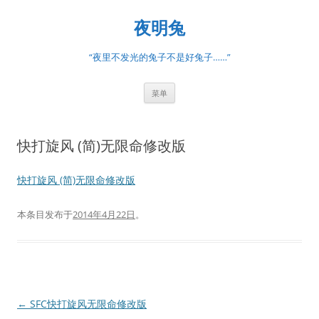
跳
至
夜明兔
正
文
“夜里不发光的兔子不是好兔子……”
菜单
快打旋风 (简)无限命修改版
快打旋风 (简)无限命修改版
本条目发布于
2014年4月22日
。
文
←
SFC快打旋风无限命修改版