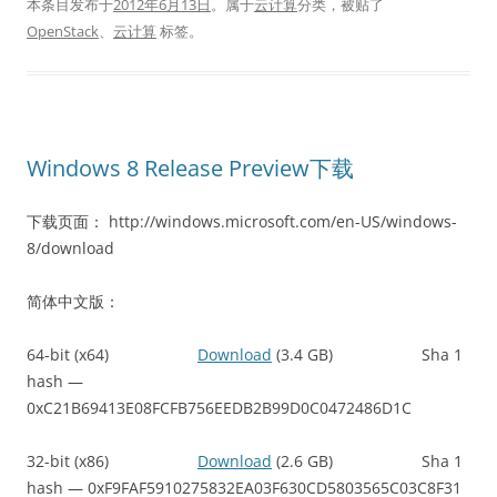
本条目发布于
2012年6月13日
。属于
云计算
分类，被贴了
OpenStack
、
云计算
标签。
Windows 8 Release Preview下载
下载页面： http://windows.microsoft.com/en-US/windows-
8/download
简体中文版：
64-bit (x64)
Download
(3.4 GB) Sha 1
hash —
0xC21B69413E08FCFB756EEDB2B99D0C0472486D1C
32-bit (x86)
Download
(2.6 GB) Sha 1
hash — 0xF9FAF5910275832EA03F630CD5803565C03C8F31