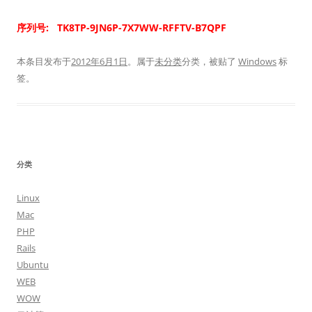
序列号: TK8TP-9JN6P-7X7WW-RFFTV-B7QPF
本条目发布于
2012年6月1日
。属于
未分类
分类，被贴了
Windows
标
签。
分类
Linux
Mac
PHP
Rails
Ubuntu
WEB
WOW