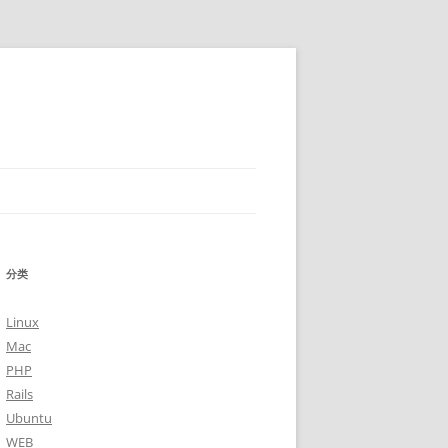
分类
Linux
Mac
PHP
Rails
Ubuntu
WEB