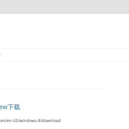
算
view下载
om/en-US/windows-8/download