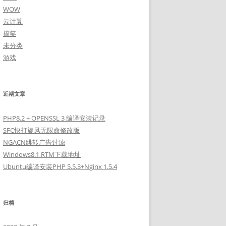
WOW
云计算
搞笑
未分类
游戏
近期文章
PHP8.2 + OPENSSL 3 编译安装记录
SFC快打旋风无限命修改版
NGACN跳转广告过滤
Windows8.1 RTM下载地址
Ubuntu编译安装PHP 5.5.3+Nginx 1.5.4
归档