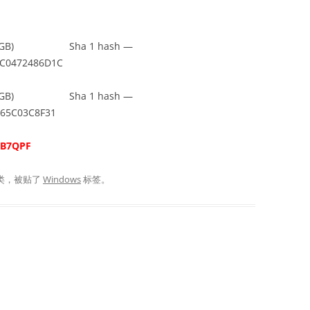
4 GB) Sha 1 hash —
0C0472486D1C
6 GB) Sha 1 hash —
565C03C8F31
-B7QPF
类，被贴了
Windows
标签。