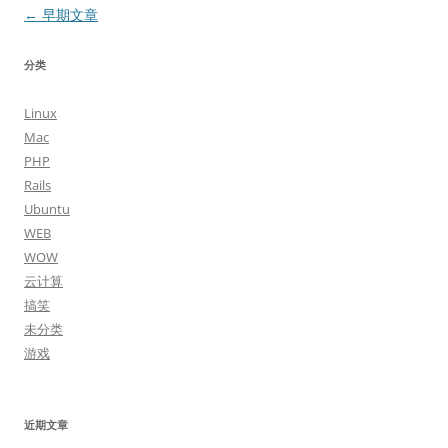
文
←
早期文章
章
分类
导
航
Linux
Mac
PHP
Rails
Ubuntu
WEB
WOW
云计算
搞笑
未分类
游戏
近期文章