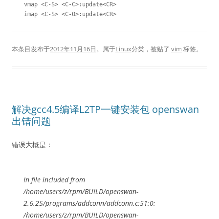
vmap <C-S> <C-C>:update<CR>

imap <C-S> <C-O>:update<CR>
本条目发布于
2012年11月16日
。属于
Linux
分类，被贴了
vim
标签。
解决gcc4.5编译L2TP一键安装包 openswan
出错问题
错误大概是：
In file included from
/home/users/z/rpm/BUILD/openswan-
2.6.25/programs/addconn/addconn.c:51:0:
/home/users/z/rpm/BUILD/openswan-