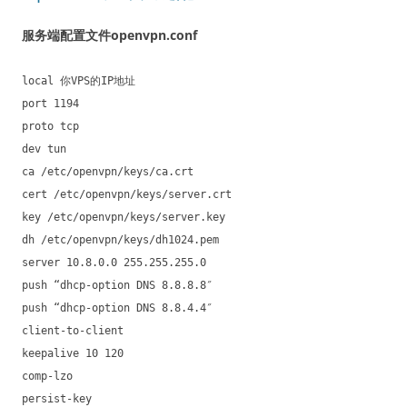
服务端配置文件openvpn.conf
local 你VPS的IP地址
port 1194
proto tcp
dev tun
ca /etc/openvpn/keys/ca.crt
cert /etc/openvpn/keys/server.crt
key /etc/openvpn/keys/server.key
dh /etc/openvpn/keys/dh1024.pem
server 10.8.0.0 255.255.255.0
push “dhcp-option DNS 8.8.8.8″
push “dhcp-option DNS 8.8.4.4″
client-to-client
keepalive 10 120
comp-lzo
persist-key