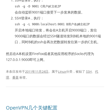
SSH登录B，执行：
ssh -g -D 9001 C用户@C主机IP
会自动监听9001端口接受下一步发来的数据。
SSH登录A，执行：
ssh -g -L 9000:localhost:9001 B用户名@B主机IP
开启本地端口转发，将会在A主机开启9000端口，发往
9000端口的数据会经过SSH隧道转发到B机本地的9001端
口，同时B机的ssh会再次把数据转发往第一步的C主机。
然后在A本机设置FireFox或者其他应用程序的Socks代理为
127.0.0.1:9000即可上网。
本条目发布于
2011年11月24日
。属于
Linux
分类，被贴了
SSH
、
代
理
、
番蔷
标签。
OpenVPN几个关键配置