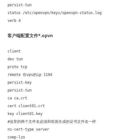
persist-tun
status /etc/openvpn/keys/openvpn-status.log
verb 4
客户端配置文件*.opvn
client
dev tun
proto tcp
remote 你vps的ip 1194
persist-key
persist-tun
ca ca.crt
cert client01.crt
key client01.key
#这里的两个文件名必须和前面生成的证书文件名一样
ns-cert-type server
comp-lzo