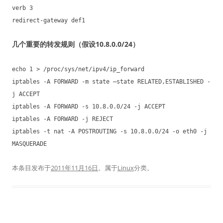
verb 3
redirect-gateway def1
几个重要的转发规则（假设10.8.0.0/24）
echo 1 > /proc/sys/net/ipv4/ip_forward
iptables -A FORWARD -m state –state RELATED,ESTABLISHED -
j ACCEPT
iptables -A FORWARD -s 10.8.0.0/24 -j ACCEPT
iptables -A FORWARD -j REJECT
iptables -t nat -A POSTROUTING -s 10.8.0.0/24 -o eth0 -j
MASQUERADE
本条目发布于
2011年11月16日
。属于
Linux
分类。