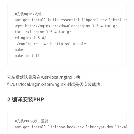
#安装nginx依赖

apt-get install build-essential libpcre3-dev libssl-dev

wget http://nginx.org/download/nginx-1.5.4.tar.gz

tar -zxf nginx-1.5.4.tar.gz

cd nginx-1.5.4/

./configure --with-http_ssl_module

make

make install
安装后默认目录在/usr/local/nginx，执
行/usr/local/nginx/sbin/nginx 测试是否安装成功。
2.编译安装PHP
#安装PHP依赖，重要

apt-get install libiconv-hook-dev libmcrypt-dev libxml2-d