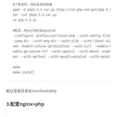
#下载源码，用的是美国镜像

wget -O php5.5.3.tar.gz http://cn2.php.net/get/php-5.5.3.
tar -zxf php5.5.3.tar.gz

cd php-5.5.3/

#配置，MySql用的是mysqlnd

./configure -prefix=/usr/local/php --with-config-file-pat
-jpeg-dir --with-png-dir --with-zlib --with-libxml-dir=/u
sem -enable-inline-optimization --with-curl  -enable-mbre
nable-gd-native-ttf --with-openssl --with-mhash -enable-p
ear --with-gettext --with-mysqli=mysqlnd --with-mysql=mys
make

make install
默认安装目录在/usr/local/php
3.配置nginx+php