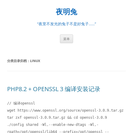
跳
至
夜明兔
正
文
“夜里不发光的兔子不是好兔子……”
菜单
分类目录归档：
LINUX
PHP8.2 + OPENSSL 3 编译安装记录
// 编译openssl

wget https://www.openssl.org/source/openssl-3.0.9.tar.gz

tar zxf openssl-3.0.9.tar.gz && cd openssl-3.0.9

./config shared -Wl,--enable-new-dtags -Wl,-
rpath=/opt/openssl/lib64 --prefix=/opt/openssl --