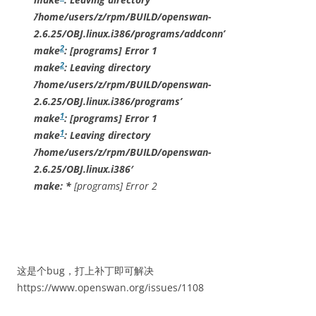
`/home/users/z/rpm/BUILD/openswan-
2.6.25/OBJ.linux.i386/programs/addconn’
2
make
:
[programs] Error 1
2
make
: Leaving directory
`/home/users/z/rpm/BUILD/openswan-
2.6.25/OBJ.linux.i386/programs’
1
make
:
[programs] Error 1
1
make
: Leaving directory
`/home/users/z/rpm/BUILD/openswan-
2.6.25/OBJ.linux.i386′
make: *
[programs] Error 2
这是个bug，打上补丁即可解决
https://www.openswan.org/issues/1108