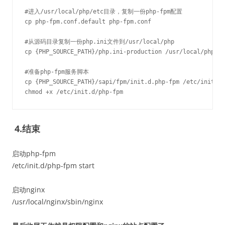
#进入/usr/local/php/etc目录，复制一份php-fpm配置

cp php-fpm.conf.default php-fpm.conf

#从源码目录复制一份php.ini文件到/usr/local/php

cp {PHP_SOURCE_PATH}/php.ini-production /usr/local/php/et
#准备php-fpm服务脚本

cp {PHP_SOURCE_PATH}/sapi/fpm/init.d.php-fpm /etc/init.d/
chmod +x /etc/init.d/php-fpm
4.结束
启动php-fpm
/etc/init.d/php-fpm start
启动nginx
/usr/local/nginx/sbin/nginx