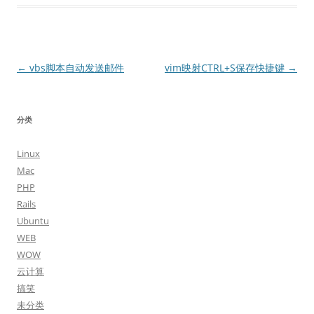
文
←
vbs脚本自动发送邮件
vim映射CTRL+S保存快捷键
→
章
导
分类
航
Linux
Mac
PHP
Rails
Ubuntu
WEB
WOW
云计算
搞笑
未分类