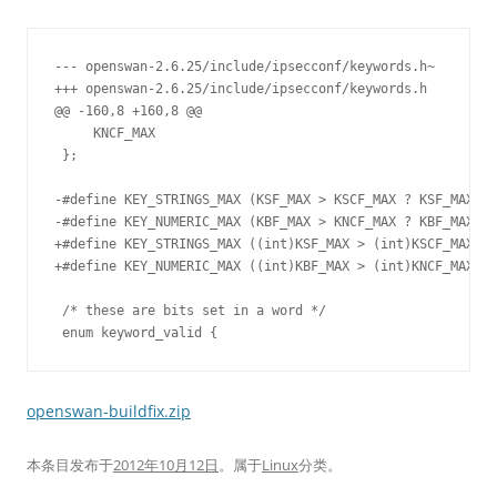
--- openswan-2.6.25/include/ipsecconf/keywords.h~	2010-03-21 18:39:35.000000000 +0100

+++ openswan-2.6.25/include/ipsecconf/keywords.h	2010-05-04 14:11:46.000000000 +0200

@@ -160,8 +160,8 @@

     KNCF_MAX              

 };

-#define KEY_STRINGS_MAX (KSF_MAX > KSCF_MAX ? KSF_MAX : 
-#define KEY_NUMERIC_MAX (KBF_MAX > KNCF_MAX ? KBF_MAX : 
+#define KEY_STRINGS_MAX ((int)KSF_MAX > (int)KSCF_MAX ? 
+#define KEY_NUMERIC_MAX ((int)KBF_MAX > (int)KNCF_MAX ? 
 /* these are bits set in a word */

 enum keyword_valid {
openswan-buildfix.zip
本条目发布于
2012年10月12日
。属于
Linux
分类。