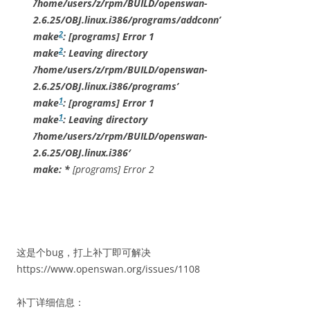
`/home/users/z/rpm/BUILD/openswan-
2.6.25/OBJ.linux.i386/programs/addconn’
2
make
:
[programs] Error 1
2
make
: Leaving directory
`/home/users/z/rpm/BUILD/openswan-
2.6.25/OBJ.linux.i386/programs’
1
make
:
[programs] Error 1
1
make
: Leaving directory
`/home/users/z/rpm/BUILD/openswan-
2.6.25/OBJ.linux.i386′
make: *
[programs] Error 2
这是个bug，打上补丁即可解决
https://www.openswan.org/issues/1108
补丁详细信息：