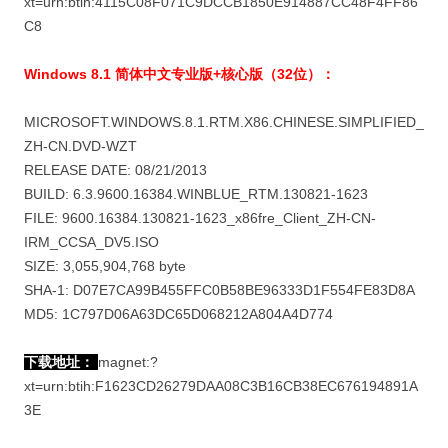
xt=urn:btih:4115C08F071C9DCCB1850E914887CC48F4FF86
C8
Windows 8.1 简体中文
专业版+核心版
（32位）：
MICROSOFT.WINDOWS.8.1.RTM.X86.CHINESE.SIMPLIFIED_
ZH-CN.DVD-WZT
RELEASE DATE: 08/21/2013
BUILD: 6.3.9600.16384.WINBLUE_RTM.130821-1623
FILE: 9600.16384.130821-1623_x86fre_Client_ZH-CN-
IRM_CCSA_DV5.ISO
SIZE: 3,055,904,768 byte
SHA-1: D07E7CA99B455FFC0B58BE96333D1F554FE83D8A
MD5: 1C797D06A63DC65D068212A804A4D774
下载地址：
magnet:?
xt=urn:btih:F1623CD26279DAA08C3B16CB38EC676194891A
3E