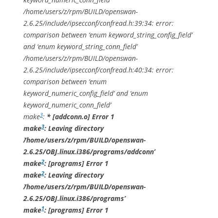
/home/users/z/rpm/BUILD/openswan-
2.6.25/include/ipsecconf/confread.h:39:34: error:
comparison between ‘enum keyword_string_config_field’
and ‘enum keyword_string_conn_field’
/home/users/z/rpm/BUILD/openswan-
2.6.25/include/ipsecconf/confread.h:40:34: error:
comparison between ‘enum
keyword_numeric_config_field’ and ‘enum
keyword_numeric_conn_field’
3
make
:
* [addconn.o] Error 1
3
make
: Leaving directory
`/home/users/z/rpm/BUILD/openswan-
2.6.25/OBJ.linux.i386/programs/addconn’
2
make
:
[programs] Error 1
2
make
: Leaving directory
`/home/users/z/rpm/BUILD/openswan-
2.6.25/OBJ.linux.i386/programs’
1
make
:
[programs] Error 1