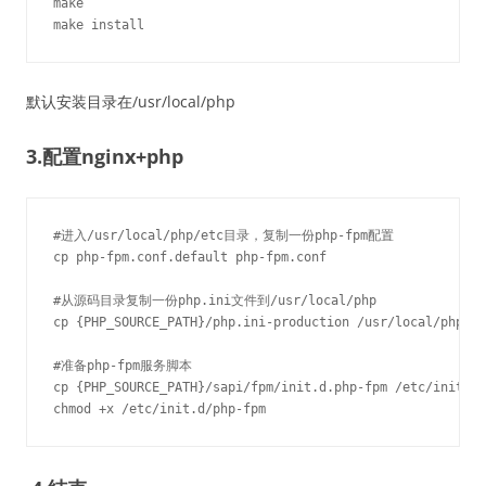
make

make install
默认安装目录在/usr/local/php
3.配置nginx+php
#进入/usr/local/php/etc目录，复制一份php-fpm配置

cp php-fpm.conf.default php-fpm.conf

#从源码目录复制一份php.ini文件到/usr/local/php

cp {PHP_SOURCE_PATH}/php.ini-production /usr/local/php/et
#准备php-fpm服务脚本

cp {PHP_SOURCE_PATH}/sapi/fpm/init.d.php-fpm /etc/init.d/
chmod +x /etc/init.d/php-fpm