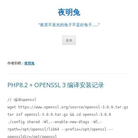
跳
至
夜明兔
正
文
“夜里不发光的兔子不是好兔子……”
菜单
作者归档：
夜明兔
PHP8.2 + OPENSSL 3 编译安装记录
// 编译openssl

wget https://www.openssl.org/source/openssl-3.0.9.tar.gz

tar zxf openssl-3.0.9.tar.gz && cd openssl-3.0.9

./config shared -Wl,--enable-new-dtags -Wl,-
rpath=/opt/openssl/lib64 --prefix=/opt/openssl --
openssldir=/opt/openssl
