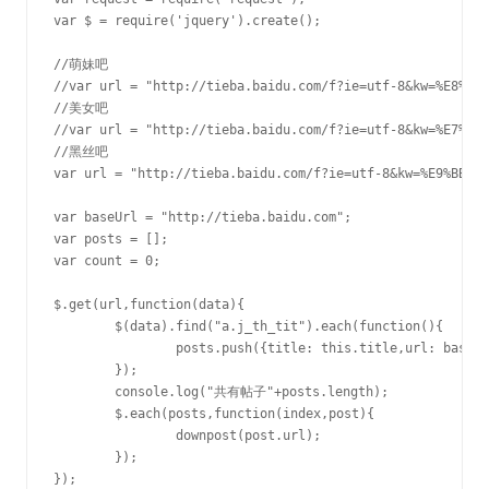
var $ = require('jquery').create();

//萌妹吧

//var url = "http://tieba.baidu.com/f?ie=utf-8&kw=%E8%90%
//美女吧

//var url = "http://tieba.baidu.com/f?ie=utf-8&kw=%E7%BE%
//黑丝吧

var url = "http://tieba.baidu.com/f?ie=utf-8&kw=%E9%BB%91
var baseUrl = "http://tieba.baidu.com";

var posts = [];

var count = 0;

$.get(url,function(data){

	$(data).find("a.j_th_tit").each(function(){

		posts.push({title: this.title,url: baseUrl + $(this).attr("href")});

	});

	console.log("共有帖子"+posts.length);

	$.each(posts,function(index,post){

		downpost(post.url);

	});

});
