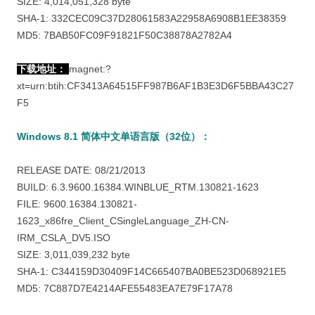
SIZE: 4,014,051,328 byte
SHA-1: 332CEC09C37D28061583A22958A6908B1EE38359
MD5: 7BAB50FC09F91821F50C38878A2782A4
下载地址：
magnet:?
xt=urn:btih:CF3413A64515FF987B6AF1B3E3D6F5BBA43C27
F5
Windows 8.1
简体中文单语言版
（32位）：
RELEASE DATE: 08/21/2013
BUILD: 6.3.9600.16384.WINBLUE_RTM.130821-1623
FILE: 9600.16384.130821-
1623_x86fre_Client_CSingleLanguage_ZH-CN-
IRM_CSLA_DV5.ISO
SIZE: 3,011,039,232 byte
SHA-1: C344159D30409F14C665407BA0BE523D068921E5
MD5: 7C887D7E4214AFE55483EA7E79F17A78