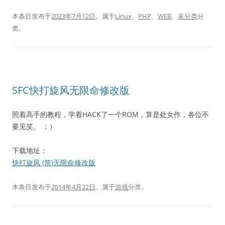
本条目发布于
2023年7月12日
。属于
Linux
、
PHP
、
WEB
、
未分类
分
类。
SFC快打旋风无限命修改版
照着高手的教程，学着HACK了一个ROM，算是处女作，各位不
要见笑。 ：）
下载地址：
快打旋风 (简)无限命修改版
本条目发布于
2014年4月22日
。属于
游戏
分类。