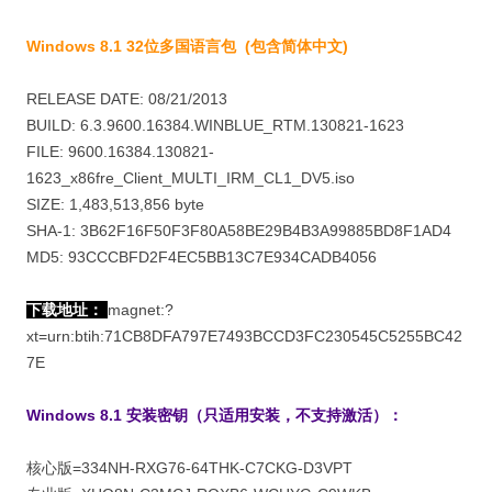
Windows 8.1 32位多国语言包 (包含简体中文)
RELEASE DATE: 08/21/2013
BUILD: 6.3.9600.16384.WINBLUE_RTM.130821-1623
FILE: 9600.16384.130821-
1623_x86fre_Client_MULTI_IRM_CL1_DV5.iso
SIZE: 1,483,513,856 byte
SHA-1: 3B62F16F50F3F80A58BE29B4B3A99885BD8F1AD4
MD5: 93CCCBFD2F4EC5BB13C7E934CADB4056
下载地址：
magnet:?
xt=urn:btih:71CB8DFA797E7493BCCD3FC230545C5255BC42
7E
Windows 8.1 安装密钥（只适用安装，不支持激活）：
核心版=334NH-RXG76-64THK-C7CKG-D3VPT