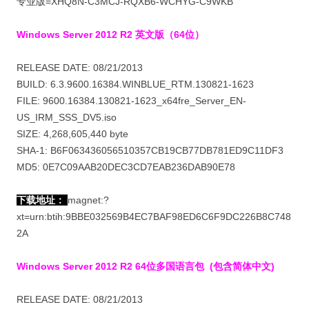
专业版=XHQ8N-C3MCJ-RQXB6-WCHYG-C9WKB
Windows Server 2012 R2 英文版（64位）
RELEASE DATE: 08/21/2013
BUILD: 6.3.9600.16384.WINBLUE_RTM.130821-1623
FILE: 9600.16384.130821-1623_x64fre_Server_EN-
US_IRM_SSS_DV5.iso
SIZE: 4,268,605,440 byte
SHA-1: B6F063436056510357CB19CB77DB781ED9C11DF3
MD5: 0E7C09AAB20DEC3CD7EAB236DAB90E78
下载地址：
magnet:?
xt=urn:btih:9BBE032569B4EC7BAF98ED6C6F9DC226B8C748
2A
Windows Server 2012 R2
64位多国语言包 (包含简体中文)
RELEASE DATE: 08/21/2013