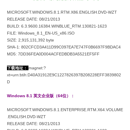
MICROSOFT.WINDOWS.8.1.RTM.X86.ENGLISH.DVD-WZT
RELEASE DATE: 08/21/2013
BUILD: 6.3.9600.16384.WINBLUE_RTM.130821-1623
FILE: Windows_8.1_EN-US_x86.ISO
SIZE: 2,915,131,392 byte
SHA-1: 802CFCD3A411D99C097EA7E747F0B6697F9BDAC4
MD5: 7DD36FEA0D004ACFEDBDB3A5521EF5FF
下载地址：
magnet:?
xt=urn:btih:D40A31912E9C1227826397B208228EFF3839802
D
Windows 8.1 英文企业版（64位）：
MICROSOFT.WINDOWS.8.1.ENTERPRISE.RTM.X64.VOLUME
.ENGLISH.DVD-WZT
RELEASE DATE: 08/21/2013