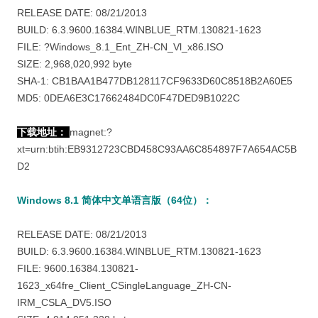
RELEASE DATE: 08/21/2013
BUILD: 6.3.9600.16384.WINBLUE_RTM.130821-1623
FILE: ?Windows_8.1_Ent_ZH-CN_Vl_x86.ISO
SIZE: 2,968,020,992 byte
SHA-1: CB1BAA1B477DB128117CF9633D60C8518B2A60E5
MD5: 0DEA6E3C17662484DC0F47DED9B1022C
下载地址：
magnet:?
xt=urn:btih:EB9312723CBD458C93AA6C854897F7A654AC5B
D2
Windows 8.1 简体中文单语言版（64位）：
RELEASE DATE: 08/21/2013
BUILD: 6.3.9600.16384.WINBLUE_RTM.130821-1623
FILE: 9600.16384.130821-
1623_x64fre_Client_CSingleLanguage_ZH-CN-
IRM_CSLA_DV5.ISO