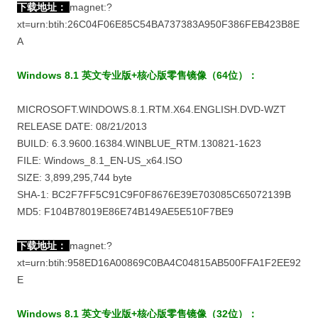
下载地址：
magnet:?
xt=urn:btih:26C04F06E85C54BA737383A950F386FEB423B8E
A
Windows 8.1 英文专业版+核心版零售镜像（64位）：
MICROSOFT.WINDOWS.8.1.RTM.X64.ENGLISH.DVD-WZT
RELEASE DATE: 08/21/2013
BUILD: 6.3.9600.16384.WINBLUE_RTM.130821-1623
FILE: Windows_8.1_EN-US_x64.ISO
SIZE: 3,899,295,744 byte
SHA-1: BC2F7FF5C91C9F0F8676E39E703085C65072139B
MD5: F104B78019E86E74B149AE5E510F7BE9
下载地址：
magnet:?
xt=urn:btih:958ED16A00869C0BA4C04815AB500FFA1F2EE92
E
Windows 8.1 英文专业版+核心版零售镜像（32位）：