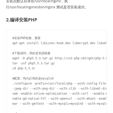
安装后默认目录在/usr/local/nginx，执
行/usr/local/nginx/sbin/nginx 测试是否安装成功。
2.编译安装PHP
#安装PHP依赖，重要

apt-get install libiconv-hook-dev libmcrypt-dev libxml2-d
#下载源码，用的是美国镜像

wget -O php5.5.3.tar.gz http://cn2.php.net/get/php-5.5.3.
tar -zxf php5.5.3.tar.gz

cd php-5.5.3/

#配置，MySql用的是mysqlnd

./configure -prefix=/usr/local/php --with-config-file-pat
-jpeg-dir --with-png-dir --with-zlib --with-libxml-dir=/u
sem -enable-inline-optimization --with-curl  -enable-mbre
nable-gd-native-ttf --with-openssl --with-mhash -enable-p
ear --with-gettext --with-mysqli=mysqlnd --with-mysql=mys