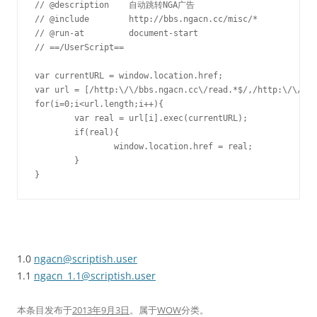
// @description    自动跳转NGA广告

// @include        http://bbs.ngacn.cc/misc/*

// @run-at         document-start

// ==/UserScript==

var currentURL = window.location.href;

var url = [/http:\/\/bbs.ngacn.cc\/read.*$/,/http:\/\/bbs
for(i=0;i<url.length;i++){

	var real = url[i].exec(currentURL);

	if(real){

		window.location.href = real;

	}

}
1.0
ngacn@scriptish.user
1.1
ngacn_1.1@scriptish.user
本条目发布于
2013年9月3日
。属于
WOW
分类。