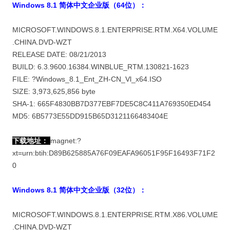
Windows 8.1 简体中文企业版（64位）：
MICROSOFT.WINDOWS.8.1.ENTERPRISE.RTM.X64.VOLUME
.CHINA.DVD-WZT
RELEASE DATE: 08/21/2013
BUILD: 6.3.9600.16384.WINBLUE_RTM.130821-1623
FILE: ?Windows_8.1_Ent_ZH-CN_Vl_x64.ISO
SIZE: 3,973,625,856 byte
SHA-1: 665F4830BB7D377EBF7DE5C8C411A769350ED454
MD5: 6B5773E55DD915B65D3121166483404E
下载地址：
magnet:?
xt=urn:btih:D89B625885A76F09EAFA96051F95F16493F71F2
0
Windows 8.1 简体中文企业版（32位）：
MICROSOFT.WINDOWS.8.1.ENTERPRISE.RTM.X86.VOLUME
.CHINA.DVD-WZT