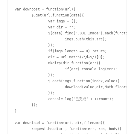
var downpost = function(url){

	$.get(url,function(data){

		var imgs = [];

		var dir = "";

		$(data).find(".BDE_Image").each(function(){

			imgs.push(this.src);

		});

		if(imgs.length == 0) return;

		dir = url.match(/\d+$/)[0];

		mkdirp(dir,function(err){

			if(err) console.log(err);

		});

		$.each(imgs,function(index,value){

			download(value,dir,Math.floor(Math.random()*100000)+ value.substr(-4,4));

		});

		console.log("已完成" + ++count);

	});

}

var download = function(uri, dir,filename){

	request.head(uri, function(err, res, body){
