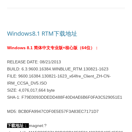
Windows8.1 RTM下载地址
Windows 8.1 简体中文专业版+核心版（64位）：
RELEASE DATE: 08/21/2013
BUILD: 6.3.9600.16384.WINBLUE_RTM.130821-1623
FILE: 9600.16384.130821-1623_x64fre_Client_ZH-CN-
IRM_CCSA_DV5.ISO
SIZE: 4,076,017,664 byte
SHA-1: F79E0093DDEDD488F40D4AE6B6F0FA3C529051E1
MD5: BCB0FA9947C0F0E5E57F3A83EC7171D7
下载地址：
magnet:?