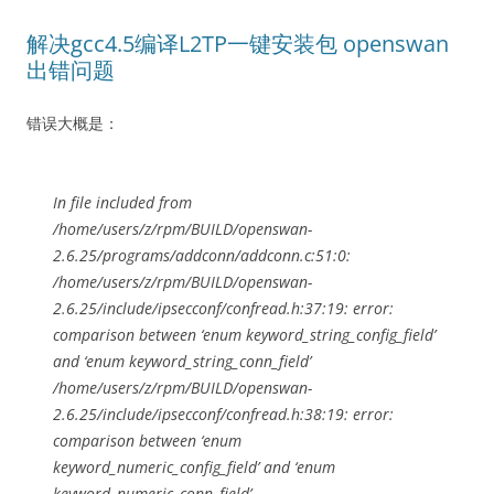
解决gcc4.5编译L2TP一键安装包 openswan
出错问题
错误大概是：
In file included from
/home/users/z/rpm/BUILD/openswan-
2.6.25/programs/addconn/addconn.c:51:0:
/home/users/z/rpm/BUILD/openswan-
2.6.25/include/ipsecconf/confread.h:37:19: error:
comparison between ‘enum keyword_string_config_field’
and ‘enum keyword_string_conn_field’
/home/users/z/rpm/BUILD/openswan-
2.6.25/include/ipsecconf/confread.h:38:19: error:
comparison between ‘enum
keyword_numeric_config_field’ and ‘enum
keyword_numeric_conn_field’