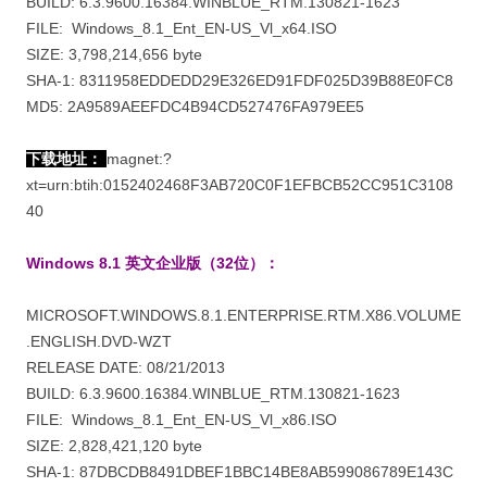
BUILD: 6.3.9600.16384.WINBLUE_RTM.130821-1623
FILE: Windows_8.1_Ent_EN-US_Vl_x64.ISO
SIZE: 3,798,214,656 byte
SHA-1: 8311958EDDEDD29E326ED91FDF025D39B88E0FC8
MD5: 2A9589AEEFDC4B94CD527476FA979EE5
下载地址：
magnet:?
xt=urn:btih:0152402468F3AB720C0F1EFBCB52CC951C3108
40
Windows 8.1 英文企业版（32位）：
MICROSOFT.WINDOWS.8.1.ENTERPRISE.RTM.X86.VOLUME
.ENGLISH.DVD-WZT
RELEASE DATE: 08/21/2013
BUILD: 6.3.9600.16384.WINBLUE_RTM.130821-1623
FILE: Windows_8.1_Ent_EN-US_Vl_x86.ISO
SIZE: 2,828,421,120 byte
SHA-1: 87DBCDB8491DBEF1BBC14BE8AB599086789E143C