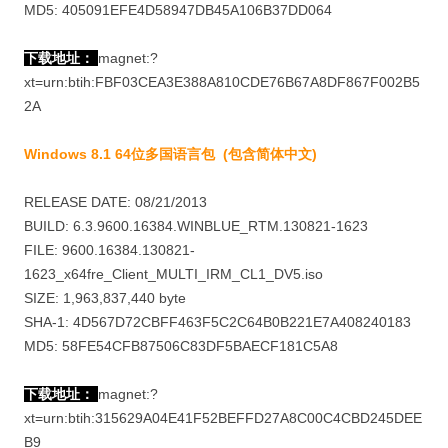
MD5: 405091EFE4D58947DB45A106B37DD064
下载地址：
magnet:?
xt=urn:btih:FBF03CEA3E388A810CDE76B67A8DF867F002B5
2A
Windows 8.1 64位多国语言包 (包含简体中文)
RELEASE DATE: 08/21/2013
BUILD: 6.3.9600.16384.WINBLUE_RTM.130821-1623
FILE: 9600.16384.130821-
1623_x64fre_Client_MULTI_IRM_CL1_DV5.iso
SIZE: 1,963,837,440 byte
SHA-1: 4D567D72CBFF463F5C2C64B0B221E7A408240183
MD5: 58FE54CFB87506C83DF5BAECF181C5A8
下载地址：
magnet:?
xt=urn:btih:315629A04E41F52BEFFD27A8C00C4CBD245DEE
B9